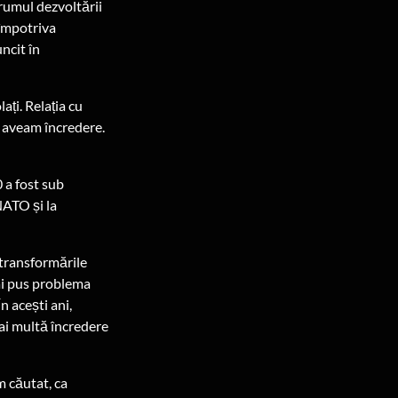
drumul dezvoltării
 împotriva
ncit în
ați. Relația cu
u aveam încredere.
0 a fost sub
NATO și la
 transformările
mai pus problema
n acești ani,
mai multă încredere
m căutat, ca