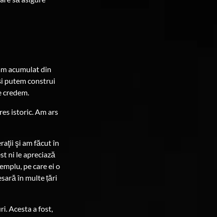
ă am acumulat din
 și putem construi
re credem.
res istoric. Am ars
raţii şi am făcut în
st ni le apreciază
xemplu, pe care ei o
esară în multe țări
i. Acesta a fost,