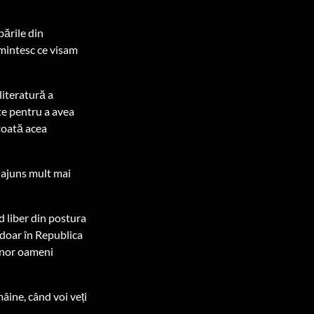
bările din
mintesc ce visam
literatură a
te pentru a avea
 toată acea
m ajuns mult mai
d liber din postura
 doar în Republica
 unor oameni
âine, când voi veți