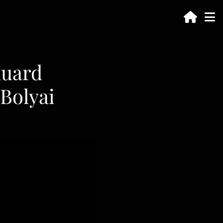
duard
-Bolyai