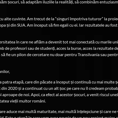
uăm șocuri, să adaptăm iluziile la realități, să combinăm entuziasmu
u alte cuvinte. Am trecut de la “singuri împotriva tuturor” la pro
opa și din SUA. Am început să fim egali cu ei. Iar rezultatele au fos
sitatea în care ne aflăm a devenit tot mai conectată cu marile univ
 de profesori sau de studenți, acces la burse, acces la rezultate de
să fie un pilon de cercetare nu doar pentru Transilvania sau pentr
nilor,
 patra etapă, care din păcate a început și continuă cu mai multe ș
din 2020 și a continuat cu un alt șoc pe care nu îl credeam probabil
 aproape de noi. Apoi, ca efect al acestor șocuri, a venit riscul un
tatea vieții multor români.
are aduce mai multă maturitate, mai multă înțelepciune și care ne 
id. Este o etapă în care vom avea nevoie de un nou proiect major, c