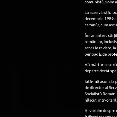
comunistă, șoim al 
La acea vârstă, lo
decembrie 1989 au
ca tânăr, cum ascu
Îmi amintesc cărți
românilor, inclusi
acces la reviste, l
perioadă, de profe
Vă mărturisesc că c
departe decât spe
Iată-mă acum, la p
de director al Ser
Socialistă România
născuți într-o țar
Și vorbim despre m
fi direct responsab