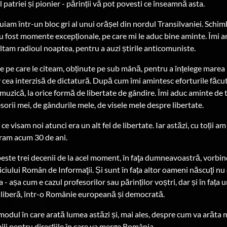
patriei și pionier - părinții vă pot povesti ce înseamnă asta.
cuiam într-un bloc gri al unui orășel din nordul Transilvaniei. Schim
 fost momente excepționale, pe care mi le aduc bine aminte. Îmi a
ltam radioul noaptea, pentru a auzi știrile anticomuniste.
le pe care le citeam, obținute pe sub mână, pentru a înțelege marea 
v cea interzisă de dictatură. După cum îmi amintesc eforturile făcu
a muzică, la orice formă de libertate de gândire. Îmi aduc aminte de
sorii mei, de gândurile mele, de visele mele despre libertate.
e visam noi atunci era un alt fel de libertate. Iar astăzi, cu toții a
ram acum 30 de ani.
este trei decenii de la acel moment, în faţa dumneavoastră, vorbin
viciului Român de Informaţii. Și sunt în fața altor oameni născuţi nu
 - așa cum e cazul profesorilor sau părinților voștri, dar și în fața
ă liberă, într-o Românie europeană și democrată.
odul în care arată lumea astăzi și, mai ales, despre cum va arăta m
ili pentru direcțiile în care va merge România.