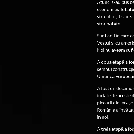
Atunci s-au pus ba
economiei. Tot atu
străinilor, discurs
străinătate.
Sunt anii în care 
Vestul și cu ameri
Noi nu aveam sufic
A doua etapă a fost
semnul construcție
Uniunea Europeană,
A fost un deceniu 
forțate de aceste 
plecării din țară, 
România a învățat 
în noi.
A treia etapă a fos