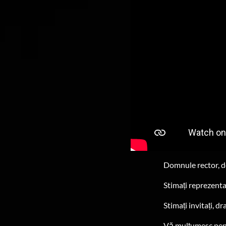
Domnule rector, d
Stimați reprezentan
Stimați invitați, dr
Vă mulțumesc pentr