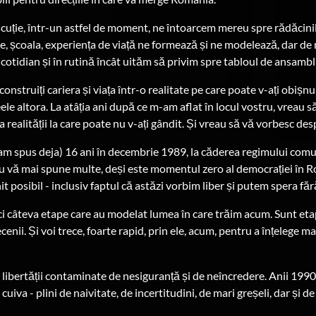
iscuție, într-un astfel de moment, ne întoarcem mereu spre rădăcini
ie, școala, experiența de viață ne formează și ne modelează, dar de
n cotidian și în rutină încât uităm să privim spre tabloul de ansambl
construiți cariera și viața într-o realitate pe care poate v-ați obișnu
eele altora. La atâția ani după ce m-am aflat în locul vostru, vreau s
realității la care poate nu v-ați gândit. Și vreau să vă vorbesc desp
m spus deja) 16 ani în decembrie 1989, la căderea regimului co
u vă mai spune multe, deși este momentul zero al democrației în
t posibil - inclusiv faptul că astăzi vorbim liber și putem spera fără
 câteva etape care au modelat lumea în care trăim acum. Sunt etap
ecenii. Și voi trece, foarte rapid, prin ele, acum, pentru a înțelege
 libertății contaminate de nesiguranță și de neîncredere. Anii 1990
 cuiva - plini de naivitate, de incertitudini, de mari greșeli, dar și d