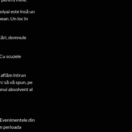
olyai este însă un
pean. Un loc în
tări, domnule
 Cu scuzele
e aflăm întrun
rc să vă spun, pe
unui absolvent al
 Evenimentele din
în perioada