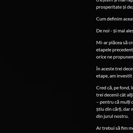
prosperitate și de
Cum definim aceas
De noi - și mai al
Mi-ar plăcea să cre
etapele precedente
orice ne propunem.
În aceste trei dec
etape, am investit
Cred că, pe fond, în
trei decenii cât al
– pentru că mulți d
știu din cărți, dar
din jurul nostru.
Ar trebui să fim m