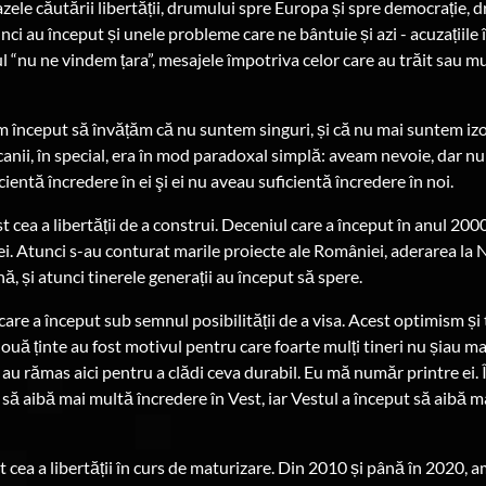
zele căutării libertății, drumului spre Europa și spre democrație, 
nci au început și unele probleme care ne bântuie și azi - acuzațiile
ul “nu ne vindem țara”, mesajele împotriva celor care au trăit sau mu
am început să învățăm că nu suntem singuri, și că nu mai suntem izol
canii, în special, era în mod paradoxal simplă: aveam nevoie, dar n
ientă încredere în ei şi ei nu aveau suficientă încredere în noi.
 cea a libertății de a construi. Deceniul care a început în anul 200
i. Atunci s-au conturat marile proiecte ale României, aderarea la 
 și atunci tinerele generații au început să spere.
care a început sub semnul posibilității de a visa. Acest optimism și
două ținte au fost motivul pentru care foarte mulți tineri nu șiau 
ci au rămas aici pentru a clădi ceva durabil. Eu mă număr printre ei. Î
să aibă mai multă încredere în Vest, iar Vestul a început să aibă 
t cea a libertății în curs de maturizare. Din 2010 și până în 2020, a