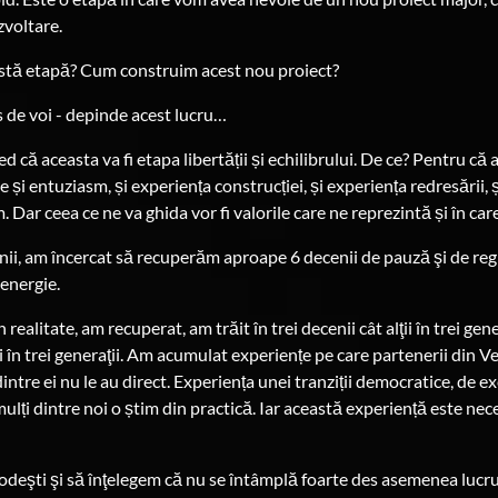
zvoltare.
tă etapă? Cum construim acest nou proiect?
es de voi - depinde acest lucru…
d că aceasta va fi etapa libertății și echilibrului. De ce? Pentru c
 și entuziasm, și experiența construcției, și experiența redresării,
 Dar ceea ce ne va ghida vor fi valorile care ne reprezintă și în ca
enii, am încercat să recuperăm aproape 6 decenii de pauză şi de reg
 energie.
 realitate, am recuperat, am trăit în trei decenii cât alţii în trei gene
ţii în trei generaţii. Am acumulat experiențe pe care partenerii din Ve
intre ei nu le au direct. Experiența unei tranziții democratice, de e
 mulți dintre noi o știm din practică. Iar această experiență este nec
odeşti şi să înţelegem că nu se întâmplă foarte des asemenea lucrur