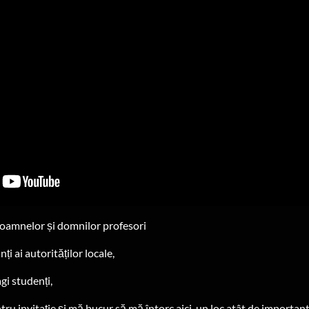
oamnelor și domnilor profesori
ți ai autorităților locale,
agi studenți,
u invitație și mă bucur să mă întorc aici, un loc atât de importan