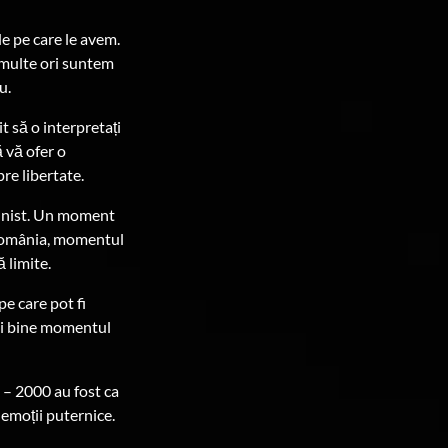
le pe care le avem.
 multe ori suntem
u.
it să o interpretați
ă vă ofer o
re libertate.
munist. Un moment
 România, momentul
 limite.
e care pot fi
 mai bine momentul
 – 2000 au fost ca
e emoții puternice.