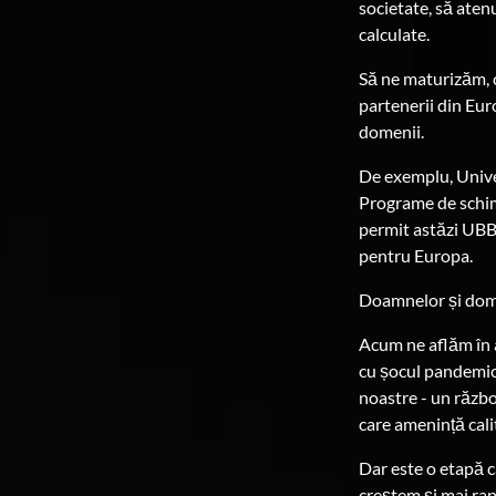
societate, să aten
calculate.
Să ne maturizăm, c
partenerii din Eur
domenii.
De exemplu, Univer
Programe de schimb
permit astăzi UBB 
pentru Europa.
Doamnelor și dom
Acum ne aflăm în a
cu șocul pandemic 
noastre - un război
care amenință cali
Dar este o etapă c
creștem și mai rap