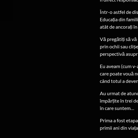
Într-o astfel de d
Educația din famil
atât de ancorați î
Vă pregătiți să vă 
prin ochii sau cliș
perspectivă asupra 
Eu aveam (cum v-a
care poate vouă n
când totul a deveni
Au urmat de atunci
împărțite în trei d
în care suntem…
Prima a fost etapa
primii ani din viața