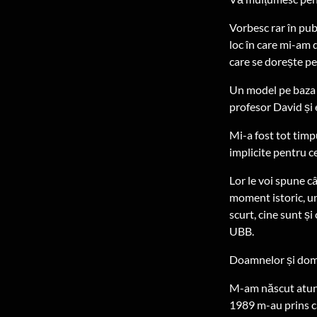
Vorbesc rar în pub
loc în care mi-am 
care se dorește pe
Un model pe baza 
profesor David și 
Mi-a fost tot timpu
implicite pentru ce
Lor le voi spune c
moment istoric, un
scurt, cine sunt ș
UBB.
Doamnelor și dom
M-am născut atunc
1989 m-au prins c