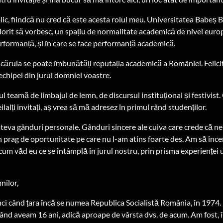
lic, fiindcă nu cred că este acesta rolul meu. Universitatea Babeș B
dorit să vorbesc, un spațiu de normalitate academică de nivel euro
rformanță, și în care se face performanță academică.
căruia se poate îmbunătăți reputația academică a României. Felici
echipei din jurul domniei voastre.
l teamă de limbajul de lemn, de discursul instituțional și festivist.
ilalți invitați, aș vrea să mă adresez în primul rând studenților.
âteva gânduri personale. Gânduri sincere ale cuiva care crede că n
 prag de oportunitate pe care nu l-am atins foarte des. Am să înce
i cum văd eu ce se întâmplă în jurul nostru, prin prisma experienței 
nilor,
i când țara încă se numea Republica Socialistă România, în 1974.
ând aveam 16 ani, adică aproape de vârsta dvs. de acum. Am fost, 