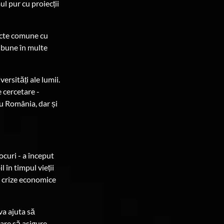
l pur cu proiecții
iecte comune cu
t bune în multe
ersități ale lumii.
 cercetare -
u România, dar și
ocuri - a început
 în timpul vieții
ei crize economice
va ajuta să
are să asigure